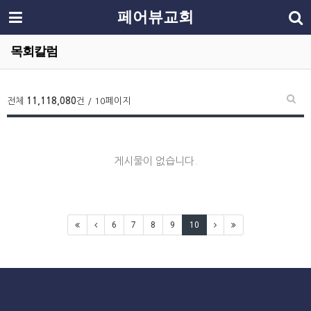
페어뷰교회
목회칼럼
전체
11,118,080
건 / 10페이지
게시물이 없습니다.
6
7
8
9
10