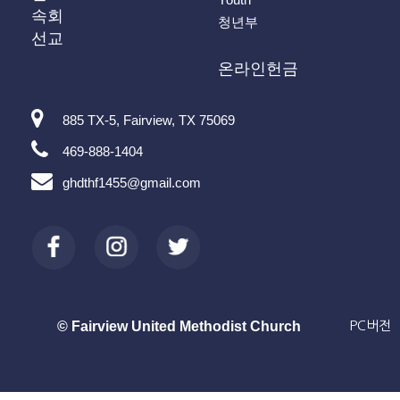
속회
청년부
선교
온라인헌금
885 TX-5, Fairview, TX 75069
469-888-1404
ghdthf1455@gmail.com
© Fairview United Methodist Church
PC버전