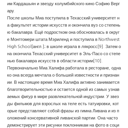
им Кардашьян и звезду колумбийского кино Софию Верг
ару.
После школы Миа поступила в Техасский университет н
а факультет истории искусств и окончила вуз со степень
ю бакалавра. Ещё подростком она обосновалась в округ
е Монтгомери штата Мэриленд и поступила в Northwest
High School[англ.]; в школе играла в лякросс[9]. Затем о
на окончила Техасский университет в Эль-Пасо со степе
нью бакалавра искусств в области истории[10].
Первоначально Миа Халифа работала в ресторане, одна
ко она всегда мечтала о большей известности и признан
ии. В настоящее время Миа Халифа активно занимается
благотворительностью и остается одной из самых узнав
аемых фигур в мире развлекательной индустрии. У звез
ды фильмов для взрослых на теле есть татуировки, кот
орые представляют собой фразы из гимна Ливана и из п
оложений консервативной ливанской партии. Она часто
демонстрирует эти рисунки поклонникам на фото в соци