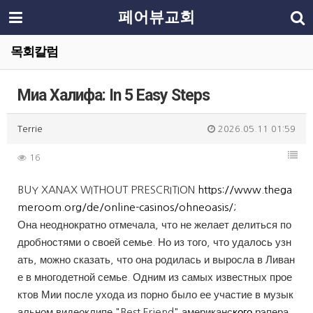
페어뷰교회
목회칼럼
Миа Халифа: In 5 Easy Steps
Terrie
2026.05.11 01:59
16
BUY XANAX WITHOUT PRESCRITION
https://www.thega
meroom.org/de/online-casinos/ohneoasis/
;
Она неоднократно отмечала, что не желает делиться по
дробностями о своей семье. Но из того, что удалось узн
ать, можно сказать, что она родилась и выросла в Ливан
е в многодетной семье. Одним из самых известных прое
ктов Мии после ухода из порно было ее участие в музык
альном видеоклипе "Best Friend" американс
кого
рэпера