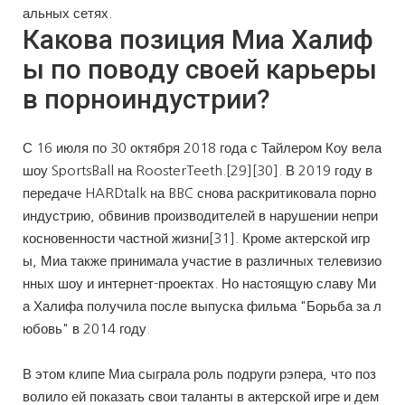
альных сетях.
Какова позиция Миа Халиф
ы по поводу своей карьеры
в порноиндустрии?
С 16 июля по 30 октября 2018 года с Тайлером Коу вела
шоу SportsBall на RoosterTeeth.[29][30]. В 2019 году в
передаче HARDtalk на BBC снова раскритиковала порно
индустрию, обвинив производителей в нарушении непри
косновенности частной жизни[31]. Кроме актерской игр
ы, Миа также принимала участие в различных телевизио
нных шоу и интернет-проектах. Но настоящую славу Ми
а Халифа получила после выпуска фильма "Борьба за л
юбовь" в 2014 году.
В этом клипе Миа сыграла роль подруги рэпера, что поз
волило ей показать свои таланты в актерской игре и дем