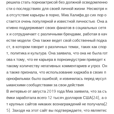
решила стать порноактрисой без должной осведомленно
сти о последствиях для своей личной жизни. Несмотря н
а отсутствие карьеры в порно, Миа Халифа до сих пор о
стается очень популярной и известной личностью. Она а
ктивно поддерживает своих фанатов в социальных сетя
х и сотрудничает с различными брендами, работая в кач
естве модели. Она также ведет свой собственный подка
ст, в котором говорит о различных темах, таких как спор
т, политика и культура. Она заявила, что она не была гот
ова к тому, что ее карьера в порноиндустрии приведет к
такому количеству негативных комментариев и угроз. Он
а также признала, что использование хиджаба в своих п
орнофильмах было ошибкой, и извинилась перед мусул
ьманскими сообществами за свои действия.
В интервью от августа 2019 года Миа заявила, что за съ
ёмки заработала всего 12 тысяч долларов США[24], а о
т крупных сайтов никаких вознаграждений не получала[2
5]. Заходя на этот сайт вы подтверждаете, что являетес