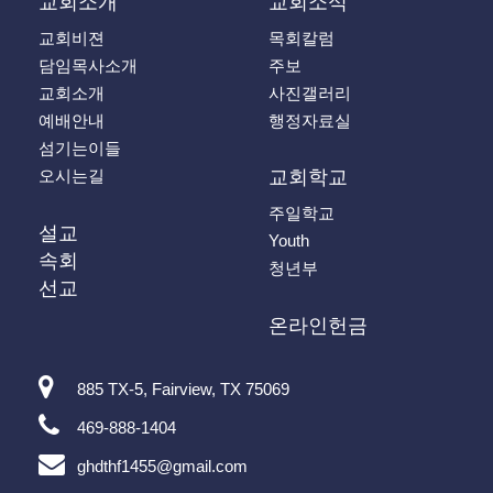
교회소개
교회소식
교회비젼
목회칼럼
담임목사소개
주보
교회소개
사진갤러리
예배안내
행정자료실
섬기는이들
오시는길
교회학교
주일학교
설교
Youth
속회
청년부
선교
온라인헌금
885 TX-5, Fairview, TX 75069
469-888-1404
ghdthf1455@gmail.com