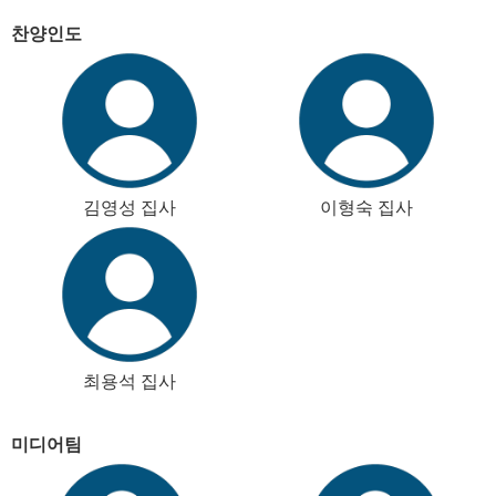
찬양인도
김영성 집사
이형숙 집사
최용석 집사
미디어팀