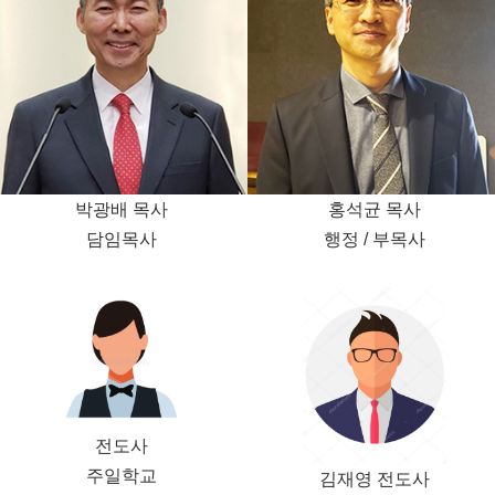
박광배 목사
홍석균 목사
담임목사
행정 / 부목사
전도사
주일학교
김재영 전도사