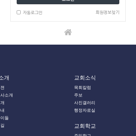
회원정보찾기
자동로그인
소개
교회소식
비젼
목회칼럼
목사소개
주보
소개
사진갤러리
안내
행정자료실
는이들
는길
교회학교
주일학교