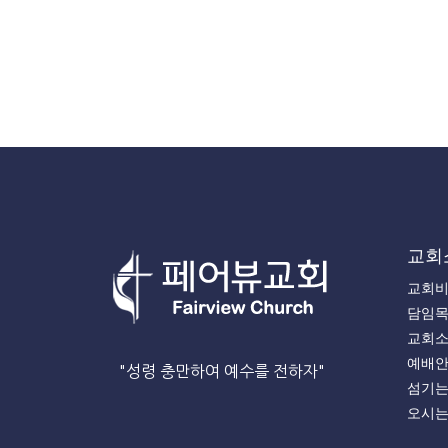
교회
교회
담임
교회
예배
"성령 충만하여 예수를 전하자"
섬기
오시