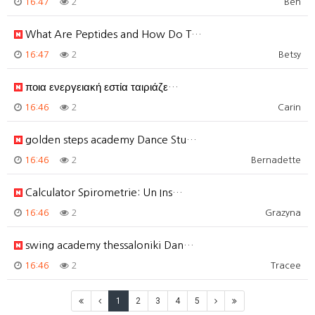
16:47
2
Ben
What Are Peptides and How Do T…
16:47
2
Betsy
ποια ενεργειακή εστία ταιριάζε…
16:46
2
Carin
golden steps academy Dance Stu…
16:46
2
Bernadette
Calculator Spirometrie: Un Ins…
16:46
2
Grazyna
swing academy thessaloniki Dan…
16:46
2
Tracee
1
2
3
4
5