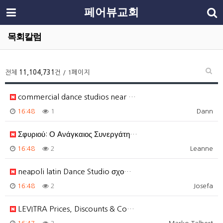
페어뷰교회
목회칼럼
전체
11,104,731
건 / 1페이지
commercial dance studios near …
16:48
1
Dann
Σφυριού: Ο Ανάγκαιος Συνεργάτη…
16:48
2
Leanne
neapoli latin Dance Studio σχο…
16:48
2
Josefa
LEVITRA Prices, Discounts & Co…