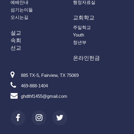
예배안내
행정자료실
섬기는이들
오시는길
교회학교
주일학교
설교
Youth
속회
청년부
선교
온라인헌금
885 TX-5, Fairview, TX 75069
469-888-1404
ghdthf1455@gmail.com