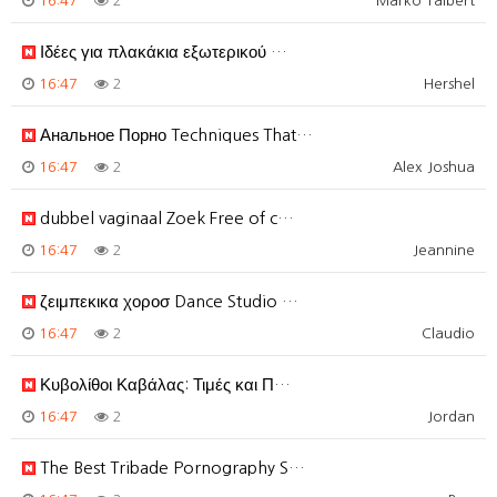
16:47
2
Marko Talbert
Ιδέες για πλακάκια εξωτερικού …
16:47
2
Hershel
Анальное Порно Techniques That…
16:47
2
Alex Joshua
dubbel vaginaal Zoek Free of c…
16:47
2
Jeannine
ζειμπεκικα χοροσ Dance Studio …
16:47
2
Claudio
Κυβολίθοι Καβάλας: Τιμές και Π…
16:47
2
Jordan
The Best Tribade Pornography S…