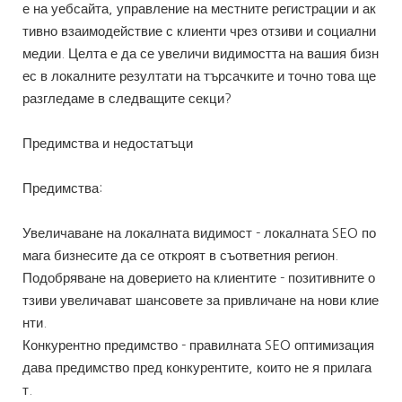
е на уебсайта, управление на местните регистрации и ак
тивно взаимодействие с клиенти чрез отзиви и социални
медии. Целта е да се увеличи видимостта на вашия бизн
ес в локалните резултати на търсачките и точно това ще
разгледаме в следващите секци?
Предимства и недостатъци
Предимства:
Увеличаване на локалната видимост - локалната SEO по
мага бизнесите да се откроят в съответния регион.
Подобряване на доверието на клиентите - позитивните о
тзиви увеличават шансовете за привличане на нови клие
нти.
Конкурентно предимство - правилната SEO оптимизация
дава предимство пред конкурентите, които не я прилага
т.