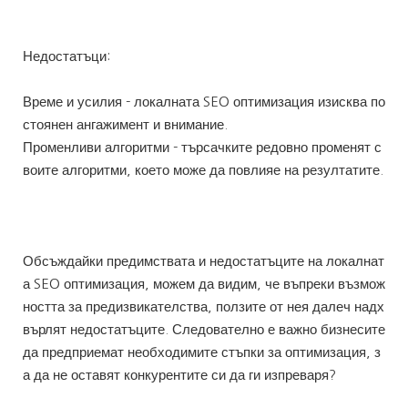
Недостатъци:
Време и усилия - локалната SEO оптимизация изисква по
стоянен ангажимент и внимание.
Променливи алгоритми - търсачките редовно променят с
воите алгоритми, което може да повлияе на резултатите.
Обсъждайки предимствата и недостатъците на локалнат
а SEO оптимизация, можем да видим, че въпреки възмож
ността за предизвикателства, ползите от нея далеч надх
върлят недостатъците. Следователно е важно бизнесите
да предприемат необходимите стъпки за оптимизация, з
а да не оставят конкурентите си да ги изпреваря?