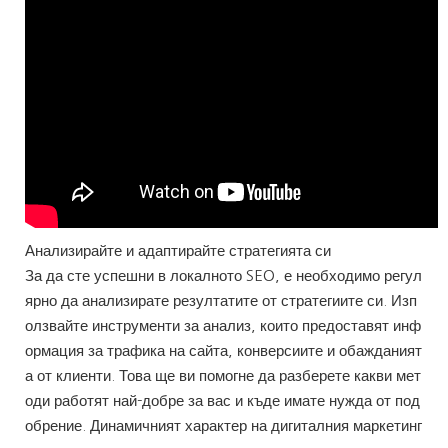
Анализирайте и адаптирайте стратегията си
За да сте успешни в локалното SEO, е необходимо регул
ярно да анализирате резултатите от стратегиите си. Изп
олзвайте инструменти за анализ, които предоставят инф
ормация за трафика на сайта, конверсиите и обажданият
а от клиенти. Това ще ви помогне да разберете какви мет
оди работят най-добре за вас и къде имате нужда от под
обрение. Динамичният характер на дигиталния маркетинг