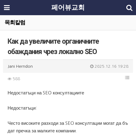
페어뷰교회
목회칼럼
Как да увеличите органичните
обаждания чрез локално SEO
Jani Herndon
2025.12.16 19:28
588
Недостатъци на SEO консултациите
Недостатъци:
Често високите разходи за SEO консултации могат да бъ
дат пречка за малките компании.