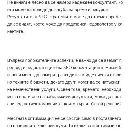
Не винаги е лесно да се намери надежден консултант, ко
ето може да доведе до загуба на време и ресурси.
Резултатите от SEO стратегиите може да отнемат време
да се видят, което може да предизвика недоволство у кл
иентите.
Въпреки положителните аспекти, е важно да се вземат п
редвид и недостатъците на SEO консултациите. Някои б
изнеси могат да намерят разходите твърде високи относ
но техните бюджети, докато други могат да се натъкнат
на некачествени услуги. Освен това, времето, необходи
мо за постигане на забележими резултати, може да пост
ави под натиск компаниите, които търсят бързи решени?
Местната оптимизация не се състои само в поставянето
на правилните ключови думи. Тя включва и оптимизиран