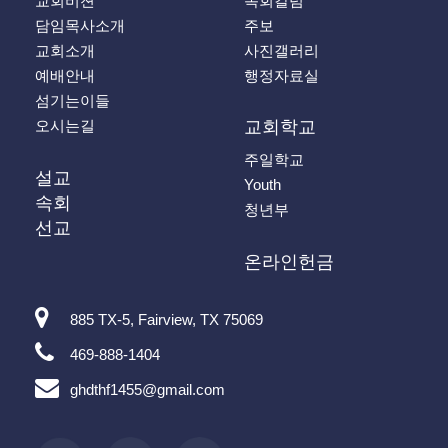
교회비젼
목회칼럼
담임목사소개
주보
교회소개
사진갤러리
예배안내
행정자료실
섬기는이들
오시는길
교회학교
주일학교
설교
Youth
속회
청년부
선교
온라인헌금
885 TX-5, Fairview, TX 75069
469-888-1404
ghdthf1455@gmail.com