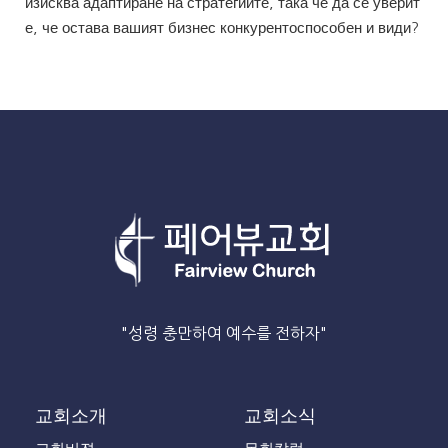
изисква адаптиране на стратегиите, така че да се уверит
е, че остава вашият бизнес конкурентоспособен и види?
"성령 충만하여 예수를 전하자"
교회소개
교회소식