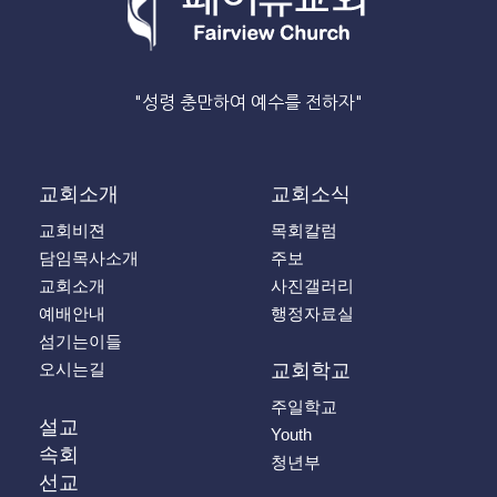
"성령 충만하여 예수를 전하자"
교회소개
교회소식
교회비젼
목회칼럼
담임목사소개
주보
교회소개
사진갤러리
예배안내
행정자료실
섬기는이들
오시는길
교회학교
주일학교
설교
Youth
속회
청년부
선교