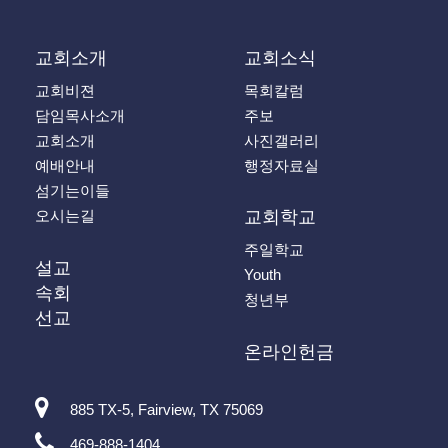
교회소개
교회소식
교회비젼
목회칼럼
담임목사소개
주보
교회소개
사진갤러리
예배안내
행정자료실
섬기는이들
오시는길
교회학교
주일학교
설교
Youth
속회
청년부
선교
온라인헌금
885 TX-5, Fairview, TX 75069
469-888-1404